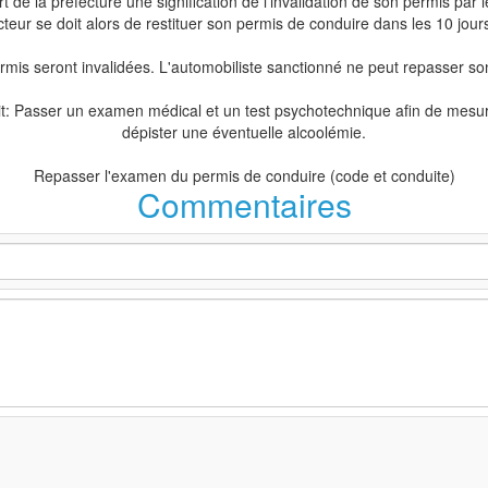
art de la préfecture une signification de l'invalidation de son permis p
cteur se doit alors de restituer son permis de conduire dans les 10 jours
ermis seront invalidées. L'automobiliste sanctionné ne peut repasser s
t: Passer un examen médical et un test psychotechnique afin de mesur
dépister une éventuelle alcoolémie.
Repasser l'examen du permis de conduire (code et conduite)
Commentaires