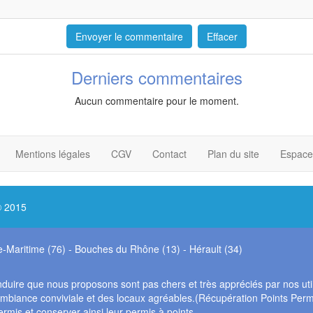
Derniers commentaires
Aucun commentaire pour le moment.
Mentions légales
CGV
Contact
Plan du site
Espace
© 2015
e-Maritime (76)
-
Bouches du Rhône (13)
-
Hérault (34)
duire que nous proposons sont pas chers et très appréciés par nos uti
 ambiance conviviale et des locaux agréables.(Récupération Points Pe
rmis et conserver ainsi leur permis à points.