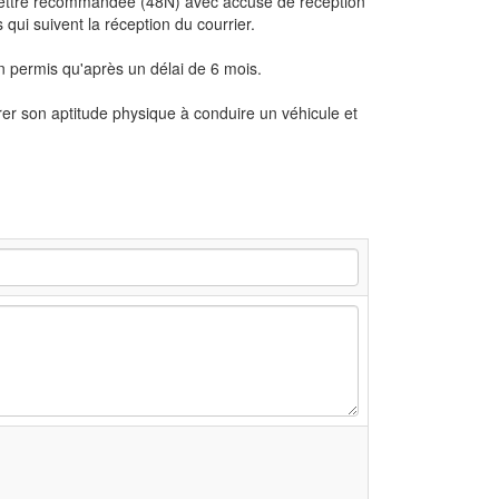
ar lettre recommandée (48N) avec accusé de réception
 qui suivent la réception du courrier.
on permis qu'après un délai de 6 mois.
er son aptitude physique à conduire un véhicule et