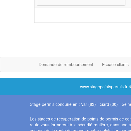
Demande de remboursement
Espace clients
www.stagepointspermis.fr 
Stage permis conduire en :
Var (83)
-
Gard (30)
-
Sein
Les stages de récupération de points de permis de con
route vous formeront à la sécurité routière, dans une
usagers de la route de gagner quatre points sur leur pe